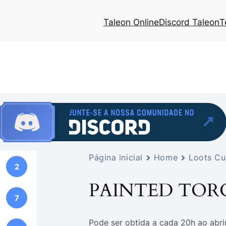
Taleon Online
Discord Taleon
T
Página inicial
Home
Loots C
2
PAINTED TOR
7
Pode ser obtida a cada 20h ao abri