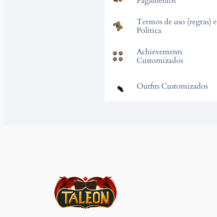
Pagamentos
Termos de uso (regras) e
Política
Achievements
Customizados
Outfits Customizados