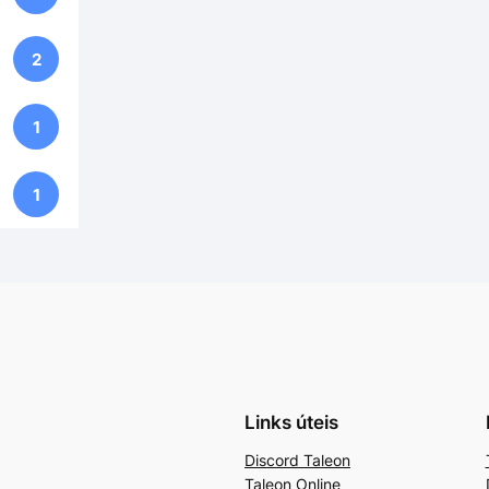
2
1
1
Links úteis
Discord Taleon
Taleon Online