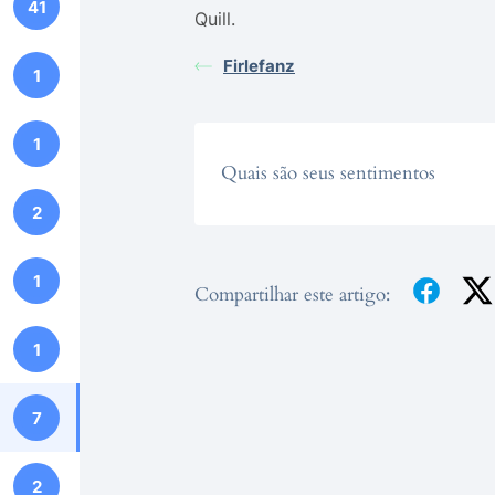
41
Quill.
Firlefanz
1
1
Quais são seus sentimentos
2
1
Compartilhar este artigo:
1
7
2